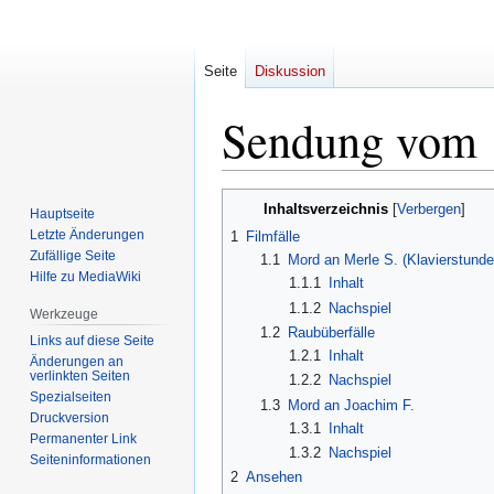
Seite
Diskussion
Sendung vom 
Zur
Zur
Inhaltsverzeichnis
Hauptseite
Navigation
Suche
Letzte Änderungen
1
Filmfälle
springen
springen
Zufällige Seite
1.1
Mord an Merle S. (Klavierstunde
Hilfe zu MediaWiki
1.1.1
Inhalt
1.1.2
Nachspiel
Werkzeuge
1.2
Raubüberfälle
Links auf diese Seite
1.2.1
Inhalt
Änderungen an
verlinkten Seiten
1.2.2
Nachspiel
Spezialseiten
1.3
Mord an Joachim F.
Druckversion
1.3.1
Inhalt
Permanenter Link
1.3.2
Nachspiel
Seiten­informationen
2
Ansehen