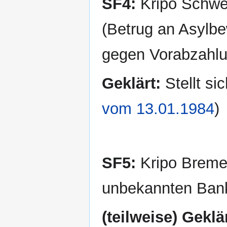
SF4:
Kripo Schwe
(Betrug an Asylbe
gegen Vorabzahlu
Geklärt:
Stellt si
vom 13.01.1984
)
SF5:
Kripo Breme
unbekannten Ban
(teilweise) Geklär