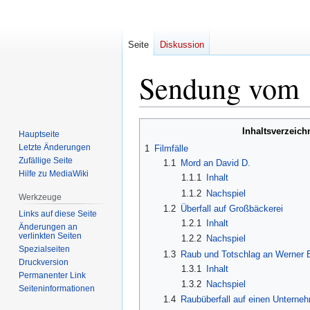
Seite
Diskussion
Sendung vom 
Zur
Zur
Inhaltsverzeich
Hauptseite
Navigation
Suche
Letzte Änderungen
1
Filmfälle
springen
springen
Zufällige Seite
1.1
Mord an David D.
Hilfe zu MediaWiki
1.1.1
Inhalt
1.1.2
Nachspiel
Werkzeuge
1.2
Überfall auf Großbäckerei
Links auf diese Seite
1.2.1
Inhalt
Änderungen an
verlinkten Seiten
1.2.2
Nachspiel
Spezialseiten
1.3
Raub und Totschlag an Werner 
Druckversion
1.3.1
Inhalt
Permanenter Link
1.3.2
Nachspiel
Seiten­informationen
1.4
Raubüberfall auf einen Unternehm