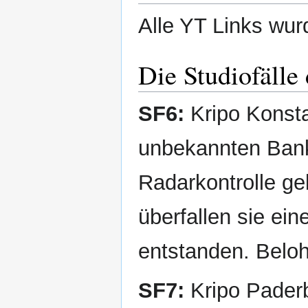
Alle YT Links wur
Die Studiofälle
SF6:
Kripo Konstan
unbekannten Bankr
Radarkontrolle ge
überfallen sie ei
entstanden. Belo
SF7:
Kripo Paderb